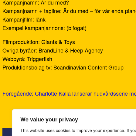
Kampanjnamn: Är du med?
Kampanjnamn + tagline: Är du med – för vår enda plan
Kampanjfilm: länk
Exempel kampanjannons: (bifogat)
Filmproduktion: Giants & Toys
Övriga byråer: BrandLine & Heep Agency
Webbyrå: Triggerfish
Produktionsbolag tv: Scandinavian Content Group
Föregående:
Charlotte Kalla lanserar hudvårdsserie 
We value your privacy
This website uses cookies to improve your experience. If yo