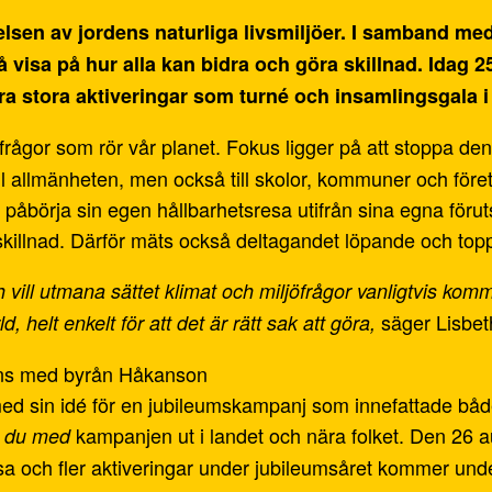
relsen av jordens naturliga livsmiljöer. I samband m
 visa på hur alla kan bidra och göra skillnad. Idag 2
a stora aktiveringar som turné och insamlingsgala i
frågor som rör vår planet. Fokus ligger på att stoppa den 
ill allmänheten, men också till skolor, kommuner och före
n påbörja sin egen hållbarhetsresa utifrån sina egna föru
g skillnad. Därför mäts också deltagandet löpande och top
h vill utmana sättet klimat och miljöfrågor vanligtvis ko
säger Lisbe
d, helt enkelt för att det är rätt sak att göra,
ans med byrån Håkanson
 med sin idé för en jubileumskampanj som innefattade b
kampanjen ut i landet och nära folket. Den 26 au
 du med
sa och fler aktiveringar under jubileumsåret kommer und