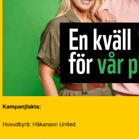
Kampanjfakta:
Huvudbyrå: Håkanson United