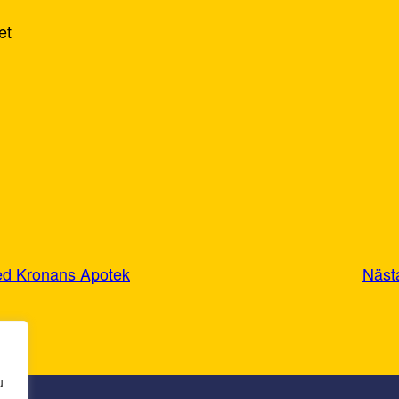
et
med Kronans Apotek
Näst
u