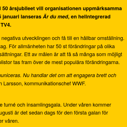
ed 50 årsjubileet vill organisationen uppmärksamma
5 januari lanseras
Är du med
, en helintegrerad
 TV4.
negativa utvecklingen och få till en hållbar omställning.
tag. För allmänheten har 50 st förändringar på olika
tsättningar. Ett av målen är att få så många som möjligt
plistor tas fram över de mest populära förändringarna.
mmuniceras. Nu handlar det om att engagera brett och
th Larsson, kommunikationschef WWF.
åde turné och insamlingsgala. Under våren kommer
gusti är det sedan dags för den första galan för
er våren.