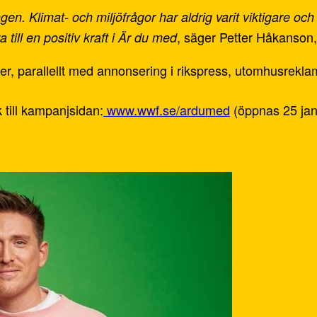
en. Klimat- och miljöfrågor har aldrig varit viktigare oc
, säger Petter Håkanson
ill en positiv kraft i Är du med
r, parallellt med annonsering i rikspress, utomhusrekla
ill kampanjsidan:
www.wwf.se/ardumed
(öppnas 25 jan