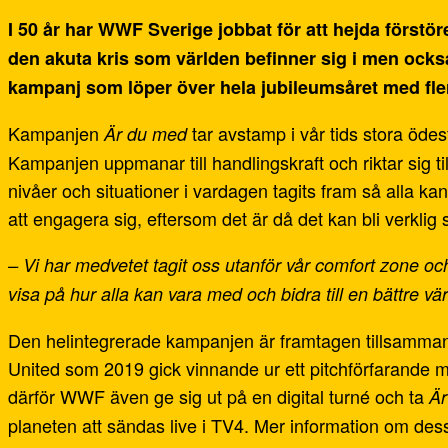
I 50 år har WWF Sverige jobbat för att hejda förstö
den akuta kris som världen befinner sig i men också
kampanj som löper över hela jubileumsåret med fler
Kampanjen
tar avstamp i vår tids stora ödes
Är du med
Kampanjen uppmanar till handlingskraft och riktar sig t
nivåer och situationer i vardagen tagits fram så alla ka
att engagera sig, eftersom det är då det kan bli verkli
–
Vi har medvetet tagit oss utanför vår comfort zone oc
visa på hur alla kan vara med och bidra till en bättre värl
Den helintegrerade kampanjen är framtagen tillsamm
United som 2019 gick vinnande ur ett pitchförfarande
därför WWF även ge sig ut på en digital turné och ta
Är
planeten att sändas live i TV4. Mer information om des